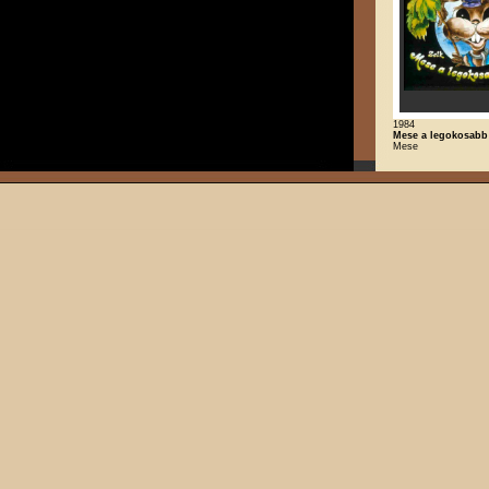
1984
Mese a legokosabb
Mese