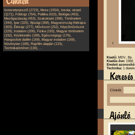
,
,
Ismeretterjesztő (2723)
Mese (1554)
Iskolai, oktató
,
,
,
,
(1171)
Földrajz (754)
Politika (610)
Biológia (453)
,
,
Mezőgazdaság (453)
Szakoktató (398)
Történelem
,
,
,
(344)
Ipar (325)
Ifjúsági (308)
Magyarország földrajza
,
,
,
(303)
Életrajz (277)
Művészet (252)
Képzőművészet
,
,
,
(229)
Irodalom (200)
Fizika (193)
Magyar történelem
,
,
,
(192)
Közlekedés (189)
Egészségügy (176)
,
,
Hangosított diafilm (169)
Magyar irodalom (169)
,
,
1
Növénytan (168)
Rajzfilm alapján (133)
,
Technikatörténet (130)
...
Kiadó:
MDV., Bp.
Kiadás éve:
1966
Eredeti azonosít
Technika:
1 diatek
Címkék: