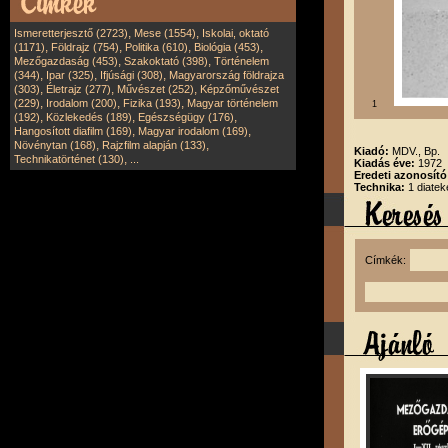
,
,
Ismeretterjesztő (2723)
Mese (1554)
Iskolai, oktató
,
,
,
,
(1171)
Földrajz (754)
Politika (610)
Biológia (453)
,
,
Mezőgazdaság (453)
Szakoktató (398)
Történelem
,
,
,
(344)
Ipar (325)
Ifjúsági (308)
Magyarország földrajza
,
,
,
(303)
Életrajz (277)
Művészet (252)
Képzőművészet
,
,
,
(229)
Irodalom (200)
Fizika (193)
Magyar történelem
1
,
,
,
(192)
Közlekedés (189)
Egészségügy (176)
,
,
Hangosított diafilm (169)
Magyar irodalom (169)
,
,
Növénytan (168)
Rajzfilm alapján (133)
Kiadó:
MDV., Bp.
,
Technikatörténet (130)
...
Kiadás éve:
1972
Eredeti azonosít
Technika:
1 diatek
Címkék: