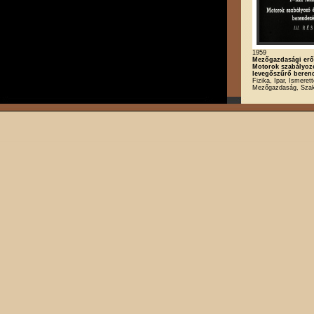
1959
Mezőgazdasági erőg
Motorok szabályoz
levegőszűrő beren
Fizika, Ipar, Ismerett
Mezőgazdaság, Szak