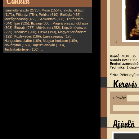
,
,
Ismeretterjesztő (2723)
Mese (1554)
Iskolai, oktató
,
,
,
,
(1171)
Földrajz (754)
Politika (610)
Biológia (453)
,
,
Mezőgazdaság (453)
Szakoktató (398)
Történelem
,
,
,
(344)
Ipar (325)
Ifjúsági (308)
Magyarország földrajza
,
,
,
(303)
Életrajz (277)
Művészet (252)
Képzőművészet
,
,
,
(229)
Irodalom (200)
Fizika (193)
Magyar történelem
,
,
,
(192)
Közlekedés (189)
Egészségügy (176)
,
,
Hangosított diafilm (169)
Magyar irodalom (169)
1
,
,
Növénytan (168)
Rajzfilm alapján (133)
,
Technikatörténet (130)
...
Kiadó:
MDV., Bp.
Kiadás éve:
1962
Eredeti azonosít
Technika:
1 diatek
Szira Péter gyűj
Címkék: