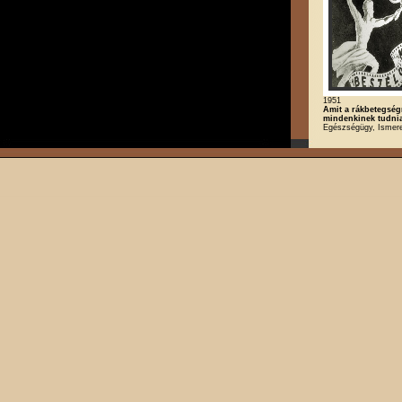
1951
Amit a rákbetegség
mindenkinek tudnia
Egészségügy, Ismere