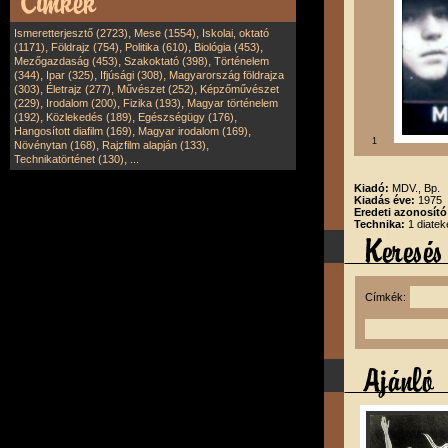
,
,
Ismeretterjesztő (2723)
Mese (1554)
Iskolai, oktató
,
,
,
,
(1171)
Földrajz (754)
Politika (610)
Biológia (453)
,
,
Mezőgazdaság (453)
Szakoktató (398)
Történelem
,
,
,
(344)
Ipar (325)
Ifjúsági (308)
Magyarország földrajza
,
,
,
(303)
Életrajz (277)
Művészet (252)
Képzőművészet
,
,
,
(229)
Irodalom (200)
Fizika (193)
Magyar történelem
,
,
,
(192)
Közlekedés (189)
Egészségügy (176)
,
,
Hangosított diafilm (169)
Magyar irodalom (169)
1
,
,
Növénytan (168)
Rajzfilm alapján (133)
,
Technikatörténet (130)
...
Kiadó:
MDV., Bp.
Kiadás éve:
1975
Eredeti azonosító
Technika:
1 diatek
Címkék: