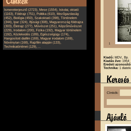
,
,
Ismeretterjesztő (2723)
Mese (1554)
Iskolai, oktató
,
,
,
(1163)
Földrajz (751)
Politika (610)
Mezőgazdaság
,
,
,
(452)
Biológia (450)
Szakoktató (398)
Történelem
,
,
,
(344)
Ipar (324)
Ifjúsági (308)
Magyarország földrajza
,
,
,
(303)
Életrajz (277)
Művészet (251)
Képzőművészet
,
,
,
(229)
Irodalom (200)
Fizika (192)
Magyar történelem
,
,
,
(192)
Közlekedés (189)
Egészségügy (174)
,
,
Hangosított diafilm (169)
Magyar irodalom (169)
,
,
Növénytan (168)
Rajzfilm alapján (133)
1
,
Technikatörténet (129)
...
Kiadó:
MDV., Bp.
Kiadás éve:
1954
Eredeti azonosító
Technika:
1 diatek
Címkék: