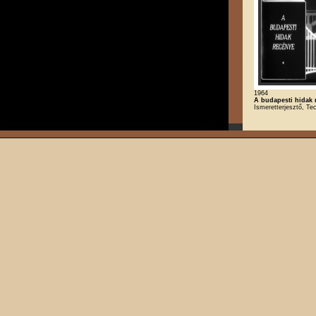
1964
A budapesti hidak 
Ismeretterjesztő, Te