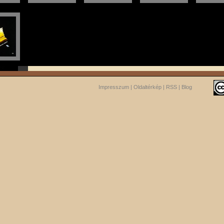
Impresszum
|
Oldaltérkép
|
RSS
|
Blog