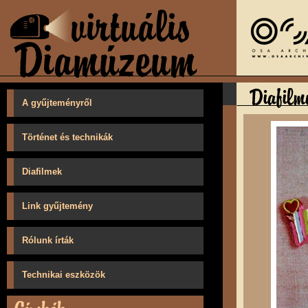
A gyűjteményről
Történet és technikák
Diafilmek
Link gyűjtemény
Rólunk írták
Technikai eszközök