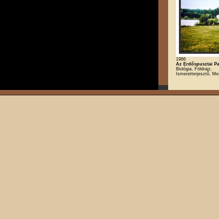
1986
Az Erdőspusztai P
Biológia, Földrajz,
Ismeretterjesztő, M