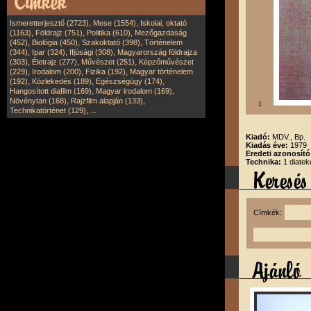
,
,
Ismeretterjesztő (2723)
Mese (1554)
Iskolai, oktató
,
,
,
(1163)
Földrajz (751)
Politika (610)
Mezőgazdaság
,
,
,
(452)
Biológia (450)
Szakoktató (398)
Történelem
,
,
,
(344)
Ipar (324)
Ifjúsági (308)
Magyarország földrajza
,
,
,
(303)
Életrajz (277)
Művészet (251)
Képzőművészet
,
,
,
(229)
Irodalom (200)
Fizika (192)
Magyar történelem
,
,
,
(192)
Közlekedés (189)
Egészségügy (174)
,
,
Hangosított diafilm (169)
Magyar irodalom (169)
,
,
Növénytan (168)
Rajzfilm alapján (133)
1
,
Technikatörténet (129)
...
Kiadó:
MDV., Bp.
Kiadás éve:
1979
Eredeti azonosító
Technika:
1 diatek
Címkék: