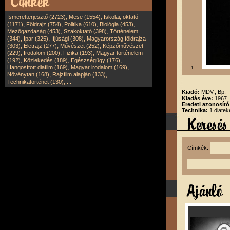
,
,
Ismeretterjesztő (2723)
Mese (1554)
Iskolai, oktató
,
,
,
,
(1171)
Földrajz (754)
Politika (610)
Biológia (453)
,
,
Mezőgazdaság (453)
Szakoktató (398)
Történelem
,
,
,
(344)
Ipar (325)
Ifjúsági (308)
Magyarország földrajza
,
,
,
(303)
Életrajz (277)
Művészet (252)
Képzőművészet
,
,
,
(229)
Irodalom (200)
Fizika (193)
Magyar történelem
,
,
,
(192)
Közlekedés (189)
Egészségügy (176)
,
,
Hangosított diafilm (169)
Magyar irodalom (169)
1
,
,
Növénytan (168)
Rajzfilm alapján (133)
,
Technikatörténet (130)
...
Kiadó:
MDV., Bp.
Kiadás éve:
1967
Eredeti azonosító
Technika:
1 diatek
Címkék: