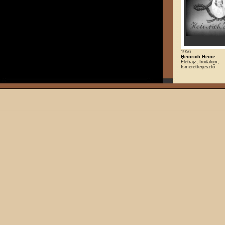
1956
Heinrich Heine
Életrajz, Irodalom,
Ismeretterjesztő