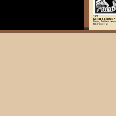
1952
Ki lesz a nyertes ?
Mese, Politikai mese
Úttörőtörténet