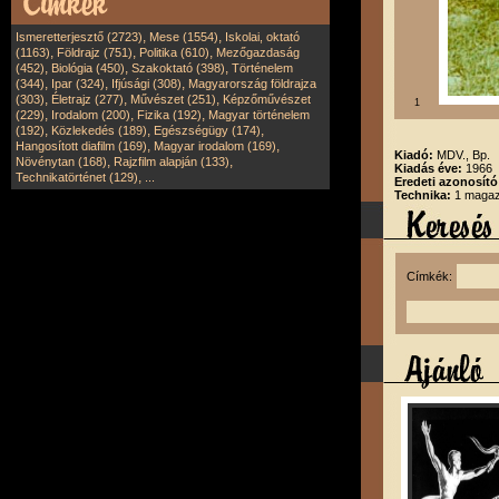
,
,
Ismeretterjesztő (2723)
Mese (1554)
Iskolai, oktató
,
,
,
(1163)
Földrajz (751)
Politika (610)
Mezőgazdaság
,
,
,
(452)
Biológia (450)
Szakoktató (398)
Történelem
,
,
,
(344)
Ipar (324)
Ifjúsági (308)
Magyarország földrajza
,
,
,
(303)
Életrajz (277)
Művészet (251)
Képzőművészet
1
,
,
,
(229)
Irodalom (200)
Fizika (192)
Magyar történelem
,
,
,
(192)
Közlekedés (189)
Egészségügy (174)
,
,
Hangosított diafilm (169)
Magyar irodalom (169)
Kiadó:
MDV., Bp.
,
,
Növénytan (168)
Rajzfilm alapján (133)
Kiadás éve:
1966
,
Technikatörténet (129)
...
Eredeti azonosító
Technika:
1 magazi
Címkék: