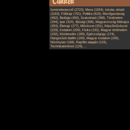
,
,
Ismeretterjesztő (2723)
Mese (1554)
Iskolai, oktató
,
,
,
(1163)
Földrajz (751)
Politika (610)
Mezőgazdaság
,
,
,
(452)
Biológia (450)
Szakoktató (398)
Történelem
,
,
,
(344)
Ipar (324)
Ifjúsági (308)
Magyarország földrajza
,
,
,
(303)
Életrajz (277)
Művészet (251)
Képzőművészet
,
,
,
(229)
Irodalom (200)
Fizika (192)
Magyar történelem
,
,
,
(192)
Közlekedés (189)
Egészségügy (174)
,
,
Hangosított diafilm (169)
Magyar irodalom (169)
,
,
Növénytan (168)
Rajzfilm alapján (133)
,
Technikatörténet (129)
...