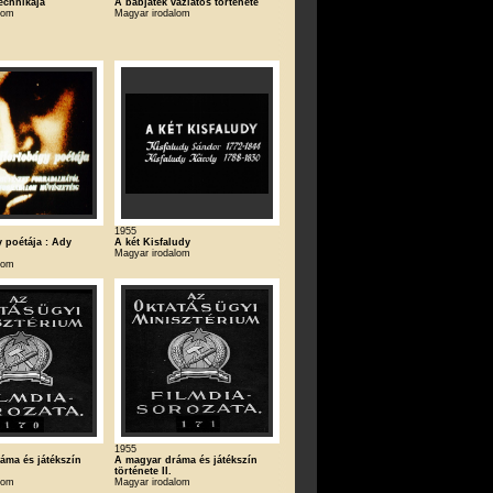
echnikája
A bábjáték vázlatos története
lom
Magyar irodalom
1955
 poétája : Ady
A két Kisfaludy
Magyar irodalom
lom
1955
áma és játékszín
A magyar dráma és játékszín
története II.
lom
Magyar irodalom