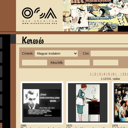
Címkék:
Cím:
Készítők:
1 |
2
|
3
|
4
|
5
|
6
| ... |
13
1-12/151. találat
1980
1970
1979