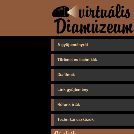
A gyűjteményről
Történet és technikák
Diafilmek
Link gyűjtemény
Rólunk írták
Technikai eszközök