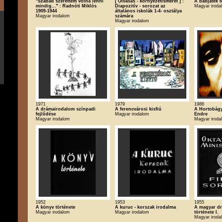
"Szabad szerettem volna lenni
[ Olvasás - környezetismeret ] :
A bábjáték t
mindig..." : Radnóti Miklós
Diapozitív - sorozat az
Magyar iroda
1909-1944
általános iskolák 1-4- osztálya
Magyar irodalom
számára
Magyar irodalom
1971
1979
1986
A drámairodalom színpadi
A ferencvárosi kisfiú
A Hortobágy
fejlődése
Magyar irodalom
Endre
Magyar irodalom
Magyar iroda
1952
1953
1955
A könyv története
A kuruc - korszak irodalma
A magyar dr
Magyar irodalom
Magyar irodalom
története I.
Magyar iroda