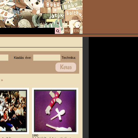
Kiadás éve:
Technika:
|
»
1980