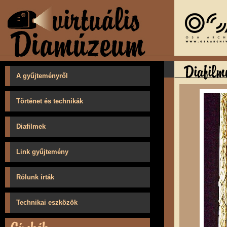
A gyűjteményről
Történet és technikák
Diafilmek
Link gyűjtemény
Rólunk írták
Technikai eszközök