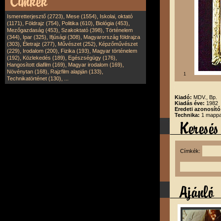
,
,
Ismeretterjesztő (2723)
Mese (1554)
Iskolai, oktató
,
,
,
,
(1171)
Földrajz (754)
Politika (610)
Biológia (453)
,
,
Mezőgazdaság (453)
Szakoktató (398)
Történelem
,
,
,
(344)
Ipar (325)
Ifjúsági (308)
Magyarország földrajza
,
,
,
(303)
Életrajz (277)
Művészet (252)
Képzőművészet
,
,
,
(229)
Irodalom (200)
Fizika (193)
Magyar történelem
,
,
,
(192)
Közlekedés (189)
Egészségügy (176)
,
,
Hangosított diafilm (169)
Magyar irodalom (169)
,
,
Növénytan (168)
Rajzfilm alapján (133)
1
,
Technikatörténet (130)
...
Kiadó:
MDV., Bp.
Kiadás éve:
1982
Eredeti azonosító
Technika:
1 mappa
Címkék: