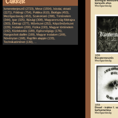
Biológiai módszere
kártevők ellen
Mezőgazdaság
,
,
Ismeretterjesztő (2723)
Mese (1554)
Iskolai, oktató
,
,
,
,
(1171)
Földrajz (754)
Politika (610)
Biológia (453)
,
,
Mezőgazdaság (453)
Szakoktató (398)
Történelem
,
,
,
(344)
Ipar (325)
Ifjúsági (308)
Magyarország földrajza
,
,
,
(303)
Életrajz (277)
Művészet (252)
Képzőművészet
,
,
,
(229)
Irodalom (200)
Fizika (193)
Magyar történelem
,
,
,
(192)
Közlekedés (189)
Egészségügy (176)
,
,
Hangosított diafilm (169)
Magyar irodalom (169)
,
,
Növénytan (168)
Rajzfilm alapján (133)
,
Technikatörténet (130)
...
1956
Búzatermesztés
Mezőgazdaság
1954
Diesel - traktor I. sz
karbantartása
Mezőgazdaság