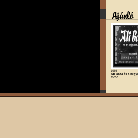
1956
Ali Baba és a negy
Mese