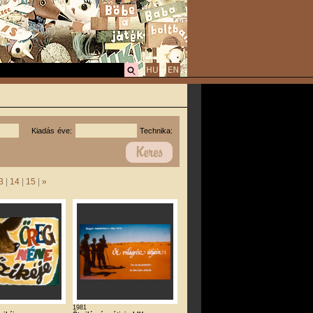
Kiadás éve:
Technika:
3
|
14
|
15
|
»
1981