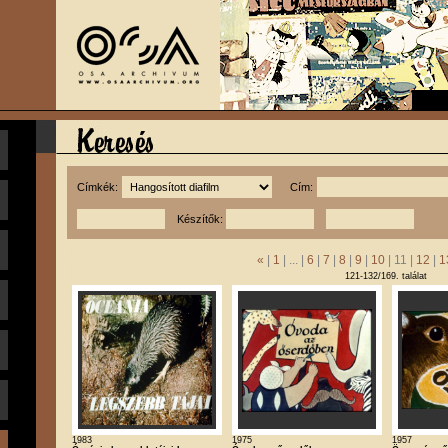
Címkék:
Cím:
Készítők:
«
|
1
| ... |
6
|
7
|
8
|
9
|
10
| 11 |
12
|
1
121-132/169. találat
1983
1975
1957