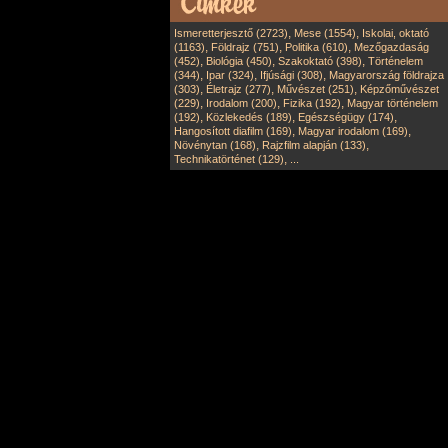
,
,
Ismeretterjesztő (2723)
Mese (1554)
Iskolai, oktató
,
,
,
(1163)
Földrajz (751)
Politika (610)
Mezőgazdaság
,
,
,
(452)
Biológia (450)
Szakoktató (398)
Történelem
,
,
,
(344)
Ipar (324)
Ifjúsági (308)
Magyarország földrajza
,
,
,
(303)
Életrajz (277)
Művészet (251)
Képzőművészet
,
,
,
(229)
Irodalom (200)
Fizika (192)
Magyar történelem
,
,
,
(192)
Közlekedés (189)
Egészségügy (174)
,
,
Hangosított diafilm (169)
Magyar irodalom (169)
,
,
Növénytan (168)
Rajzfilm alapján (133)
,
Technikatörténet (129)
...