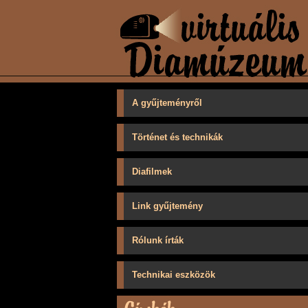
A gyűjteményről
Történet és technikák
Diafilmek
Link gyűjtemény
Rólunk írták
Technikai eszközök