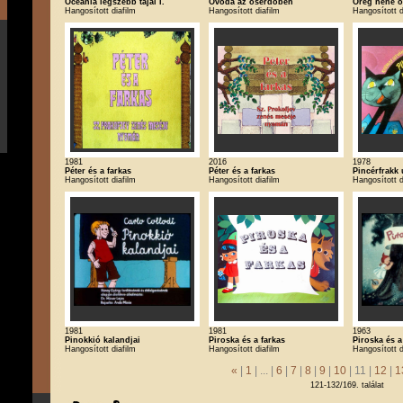
Óceánia legszebb tájai I.
Óvoda az őserdőben
Öreg néne ő
Hangosított diafilm
Hangosított diafilm
Hangosított d
1981
2016
1978
Péter és a farkas
Péter és a farkas
Pincérfrakk 
Hangosított diafilm
Hangosított diafilm
Hangosított d
1981
1981
1963
Pinokkió kalandjai
Piroska és a farkas
Piroska és a
Hangosított diafilm
Hangosított diafilm
Hangosított d
«
|
1
| ... |
6
|
7
|
8
|
9
|
10
| 11 |
12
|
1
121-132/169. találat