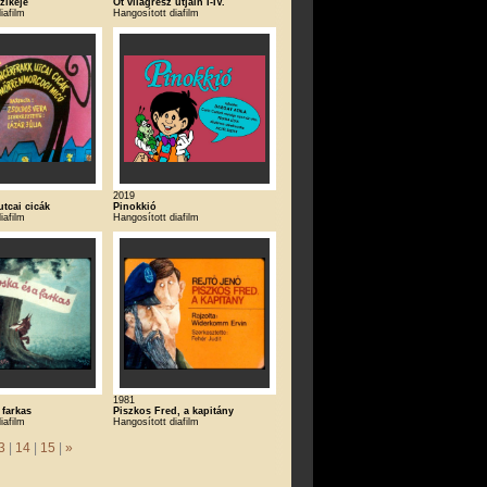
zikéje
Öt világrész útjain I-IV.
iafilm
Hangosított diafilm
2019
utcai cicák
Pinokkió
iafilm
Hangosított diafilm
1981
 farkas
Piszkos Fred, a kapitány
iafilm
Hangosított diafilm
3
|
14
|
15
|
»