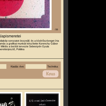
/36
 alapismeretei
 diakép sorozatot összeáll. és a kísérőszöveget írta
amás a grafikai munkát készítette Korenchy Gábor
 Miklós a borítót tervezte Sebestyén Gyula
eretterjesztő, Politika
Kiadás éve:
Technika: