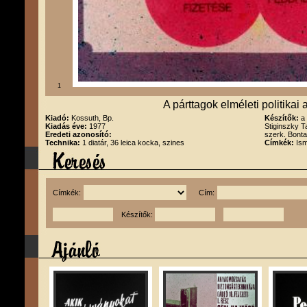
1
A párttagok elméleti politikai
Kiadó:
Kossuth, Bp.
Készítők:
a
Kiadás éve:
1977
Stiginszky T
Eredeti azonosító:
szerk. Bonta
Technika:
1 diatár, 36 leica kocka, szines
Címkék:
Ism
Címkék:
Cím:
Készítők: