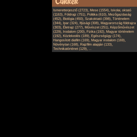
,
,
Ismeretterjesztő (2723)
Mese (1554)
Iskolai, oktató
,
,
,
(1163)
Földrajz (751)
Politika (610)
Mezőgazdaság
,
,
,
(452)
Biológia (450)
Szakoktató (398)
Történelem
,
,
,
(344)
Ipar (324)
Ifjúsági (308)
Magyarország földrajza
,
,
,
(303)
Életrajz (277)
Művészet (251)
Képzőművészet
,
,
,
(229)
Irodalom (200)
Fizika (192)
Magyar történelem
,
,
,
(192)
Közlekedés (189)
Egészségügy (174)
,
,
Hangosított diafilm (169)
Magyar irodalom (169)
,
,
Növénytan (168)
Rajzfilm alapján (133)
,
Technikatörténet (129)
...