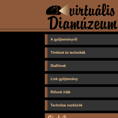
A gyűjteményről
Történet és technikák
Diafilmek
Link gyűjtemény
Rólunk írták
Technikai eszközök