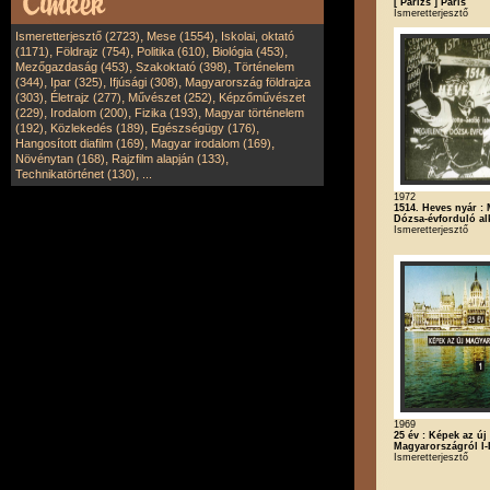
[ Párizs ] Paris
Ismeretterjesztő
,
,
Ismeretterjesztő (2723)
Mese (1554)
Iskolai, oktató
,
,
,
,
(1171)
Földrajz (754)
Politika (610)
Biológia (453)
,
,
Mezőgazdaság (453)
Szakoktató (398)
Történelem
,
,
,
(344)
Ipar (325)
Ifjúsági (308)
Magyarország földrajza
,
,
,
(303)
Életrajz (277)
Művészet (252)
Képzőművészet
,
,
,
(229)
Irodalom (200)
Fizika (193)
Magyar történelem
,
,
,
(192)
Közlekedés (189)
Egészségügy (176)
,
,
Hangosított diafilm (169)
Magyar irodalom (169)
,
,
Növénytan (168)
Rajzfilm alapján (133)
,
Technikatörténet (130)
...
1972
1514. Heves nyár : 
Dózsa-évforduló al
Ismeretterjesztő
1969
25 év : Képek az új
Magyarországról I-I
Ismeretterjesztő