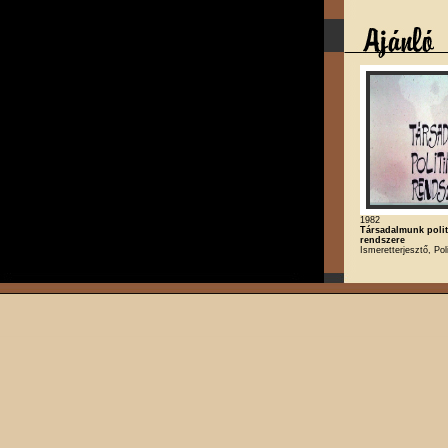
1982
Társadalmunk polit
rendszere
Ismeretterjesztő, Poli