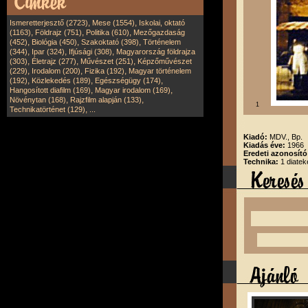
,
,
Ismeretterjesztő (2723)
Mese (1554)
Iskolai, oktató
,
,
,
(1163)
Földrajz (751)
Politika (610)
Mezőgazdaság
,
,
,
(452)
Biológia (450)
Szakoktató (398)
Történelem
,
,
,
(344)
Ipar (324)
Ifjúsági (308)
Magyarország földrajza
,
,
,
(303)
Életrajz (277)
Művészet (251)
Képzőművészet
,
,
,
(229)
Irodalom (200)
Fizika (192)
Magyar történelem
,
,
,
(192)
Közlekedés (189)
Egészségügy (174)
,
,
Hangosított diafilm (169)
Magyar irodalom (169)
,
,
Növénytan (168)
Rajzfilm alapján (133)
1
,
Technikatörténet (129)
...
Kiadó:
MDV., Bp.
Kiadás éve:
1966
Eredeti azonosító
Technika:
1 diatek