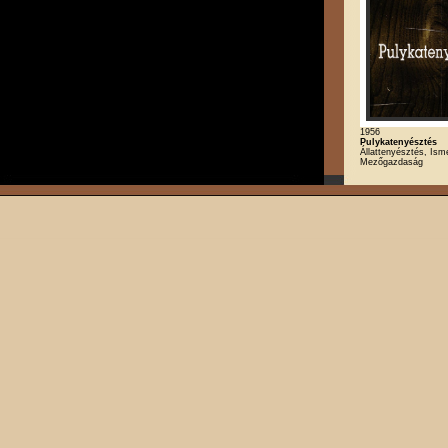
1956
Pulykatenyésztés
Állattenyésztés, Isme
Mezőgazdaság