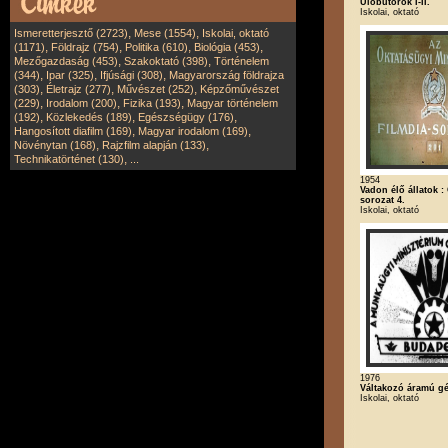
Ülőbútorok I-II.
Iskolai, oktató
,
,
Ismeretterjesztő (2723)
Mese (1554)
Iskolai, oktató
,
,
,
,
(1171)
Földrajz (754)
Politika (610)
Biológia (453)
,
,
Mezőgazdaság (453)
Szakoktató (398)
Történelem
,
,
,
(344)
Ipar (325)
Ifjúsági (308)
Magyarország földrajza
,
,
,
(303)
Életrajz (277)
Művészet (252)
Képzőművészet
,
,
,
(229)
Irodalom (200)
Fizika (193)
Magyar történelem
,
,
,
(192)
Közlekedés (189)
Egészségügy (176)
,
,
Hangosított diafilm (169)
Magyar irodalom (169)
,
,
Növénytan (168)
Rajzfilm alapján (133)
,
Technikatörténet (130)
...
1954
Vadon élő állatok :
sorozat 4.
Iskolai, oktató
1976
Váltakozó áramú gép
Iskolai, oktató