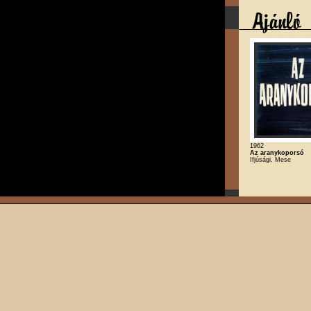
1962
Az aranykoporsó
Ifjúsági, Mese