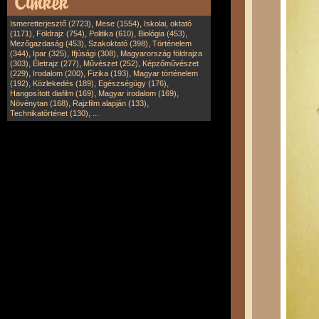
,
,
Ismeretterjesztő (2723)
Mese (1554)
Iskolai, oktató
,
,
,
,
(1171)
Földrajz (754)
Politika (610)
Biológia (453)
,
,
Mezőgazdaság (453)
Szakoktató (398)
Történelem
,
,
,
(344)
Ipar (325)
Ifjúsági (308)
Magyarország földrajza
,
,
,
(303)
Életrajz (277)
Művészet (252)
Képzőművészet
,
,
,
(229)
Irodalom (200)
Fizika (193)
Magyar történelem
,
,
,
(192)
Közlekedés (189)
Egészségügy (176)
,
,
Hangosított diafilm (169)
Magyar irodalom (169)
,
,
Növénytan (168)
Rajzfilm alapján (133)
,
Technikatörténet (130)
...