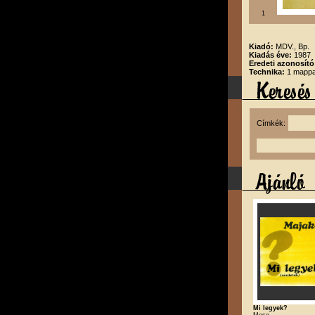
1
Kiadó:
MDV., Bp.
Kiadás éve:
1987
Eredeti azonosító
Technika:
1 mappa,
Címkék:
Mi legyek?
Mese