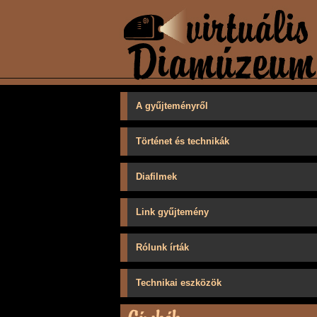
A gyűjteményről
Történet és technikák
Diafilmek
Link gyűjtemény
Rólunk írták
Technikai eszközök