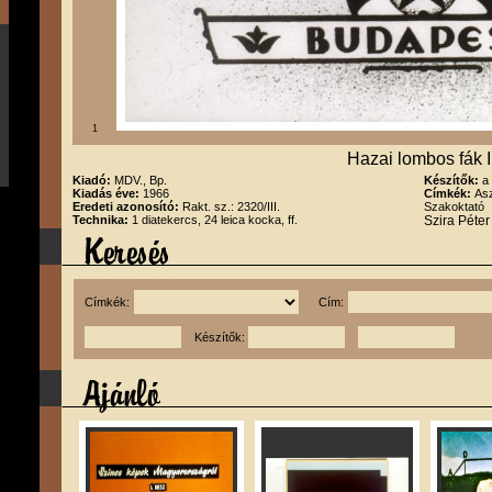
1
Hazai lombos fák II
Kiadó:
MDV., Bp.
Készítők:
a
Kiadás éve:
1966
Címkék:
Asz
Eredeti azonosító:
Rakt. sz.: 2320/III.
Szakoktató
Technika:
1 diatekercs, 24 leica kocka, ff.
Szira Péte
Címkék:
Cím:
Készítők: