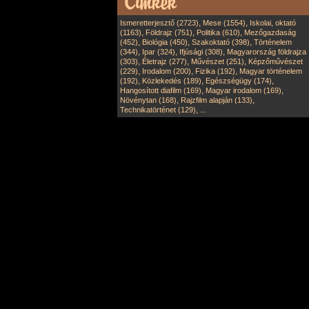
,
,
Ismeretterjesztő (2723)
Mese (1554)
Iskolai, oktató
,
,
,
(1163)
Földrajz (751)
Politika (610)
Mezőgazdaság
,
,
,
(452)
Biológia (450)
Szakoktató (398)
Történelem
,
,
,
(344)
Ipar (324)
Ifjúsági (308)
Magyarország földrajza
,
,
,
(303)
Életrajz (277)
Művészet (251)
Képzőművészet
,
,
,
(229)
Irodalom (200)
Fizika (192)
Magyar történelem
,
,
,
(192)
Közlekedés (189)
Egészségügy (174)
,
,
Hangosított diafilm (169)
Magyar irodalom (169)
,
,
Növénytan (168)
Rajzfilm alapján (133)
,
Technikatörténet (129)
...