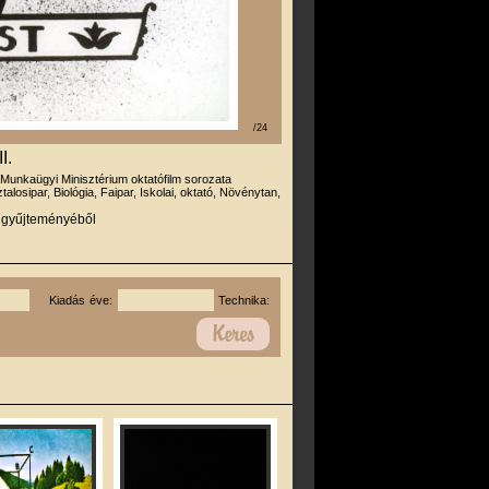
/24
I.
 Munkaügyi Minisztérium oktatófilm sorozata
talosipar, Biológia, Faipar, Iskolai, oktató, Növénytan,
r gyűjteményéből
Kiadás éve:
Technika: