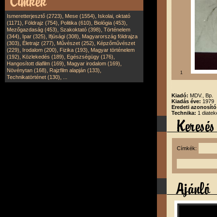
,
,
Ismeretterjesztő (2723)
Mese (1554)
Iskolai, oktató
,
,
,
,
(1171)
Földrajz (754)
Politika (610)
Biológia (453)
,
,
Mezőgazdaság (453)
Szakoktató (398)
Történelem
,
,
,
(344)
Ipar (325)
Ifjúsági (308)
Magyarország földrajza
,
,
,
(303)
Életrajz (277)
Művészet (252)
Képzőművészet
,
,
,
(229)
Irodalom (200)
Fizika (193)
Magyar történelem
,
,
,
(192)
Közlekedés (189)
Egészségügy (176)
,
,
Hangosított diafilm (169)
Magyar irodalom (169)
,
,
Növénytan (168)
Rajzfilm alapján (133)
1
,
Technikatörténet (130)
...
Kiadó:
MDV., Bp.
Kiadás éve:
1979
Eredeti azonosít
Technika:
1 diatek
Címkék: