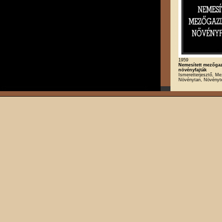
1959
Nemesített mezőga
növényfajták
Ismeretterjesztő, M
Növénytan, Növényt