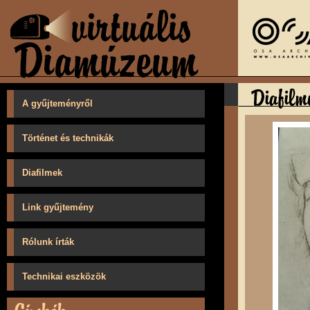
A gyűjteményről
Történet és technikák
Diafilmek
Link gyűjtemény
Rólunk írták
Technikai eszközök