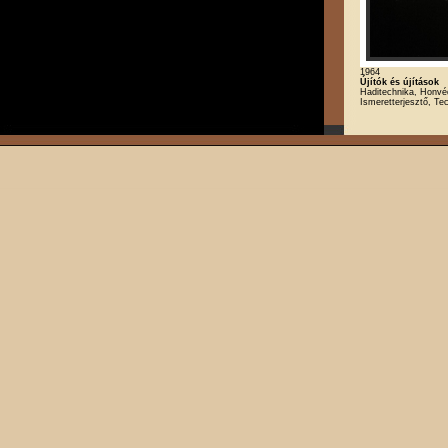
1964
Újítók és újítások
Haditechnika, Honvéd
Ismeretterjesztő, Te