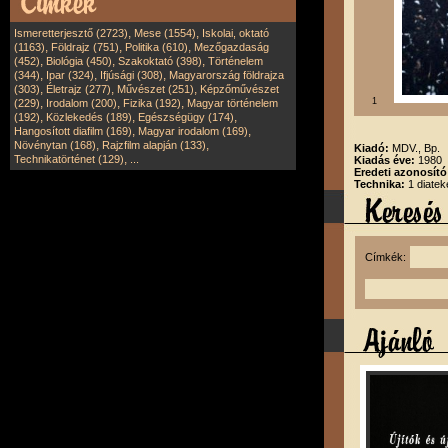
,
,
Ismeretterjesztő (2723)
Mese (1554)
Iskolai, oktató
,
,
,
(1163)
Földrajz (751)
Politika (610)
Mezőgazdaság
,
,
,
(452)
Biológia (450)
Szakoktató (398)
Történelem
,
,
,
(344)
Ipar (324)
Ifjúsági (308)
Magyarország földrajza
,
,
,
(303)
Életrajz (277)
Művészet (251)
Képzőművészet
,
,
,
1
(229)
Irodalom (200)
Fizika (192)
Magyar történelem
,
,
,
(192)
Közlekedés (189)
Egészségügy (174)
,
,
Hangosított diafilm (169)
Magyar irodalom (169)
,
,
Növénytan (168)
Rajzfilm alapján (133)
Kiadó:
MDV., Bp.
,
Technikatörténet (129)
...
Kiadás éve:
1980
Eredeti azonosít
Technika:
1 diatek
Címkék: