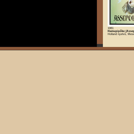
1961
Hamupipőke (Assep
Holland nyelvű, Mes