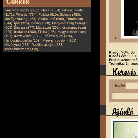
,
,
Ismeretterjesztő (2723)
Mese (1554)
Iskolai, oktató
,
,
,
,
(1171)
Földrajz (754)
Politika (610)
Biológia (453)
,
,
Mezőgazdaság (453)
Szakoktató (398)
Történelem
,
,
,
(344)
Ipar (325)
Ifjúsági (308)
Magyarország földrajza
,
,
,
(303)
Életrajz (277)
Művészet (252)
Képzőművészet
,
,
,
(229)
Irodalom (200)
Fizika (193)
Magyar történelem
,
,
,
(192)
Közlekedés (189)
Egészségügy (176)
1
,
,
Hangosított diafilm (169)
Magyar irodalom (169)
,
,
Növénytan (168)
Rajzfilm alapján (133)
,
Technikatörténet (130)
...
Kiadó:
MDV., Bp.
Kiadás éve:
1991
Eredeti azonosító
Technika:
1 mappa,
Címkék: