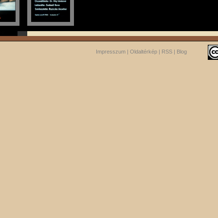
Impresszum
|
Oldaltérkép
|
RSS
|
Blog