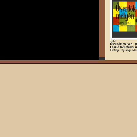
1963
Őserdők mélyén : 
László Dél-afrikai u
Életrajz, Ifjúsági, Me