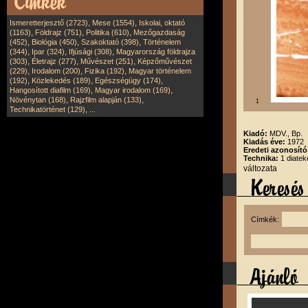
,
,
Ismeretterjesztő (2723)
Mese (1554)
Iskolai, oktató
,
,
,
(1163)
Földrajz (751)
Politika (610)
Mezőgazdaság
,
,
,
(452)
Biológia (450)
Szakoktató (398)
Történelem
,
,
,
(344)
Ipar (324)
Ifjúsági (308)
Magyarország földrajza
,
,
,
(303)
Életrajz (277)
Művészet (251)
Képzőművészet
,
,
,
(229)
Irodalom (200)
Fizika (192)
Magyar történelem
,
,
,
(192)
Közlekedés (189)
Egészségügy (174)
,
,
Hangosított diafilm (169)
Magyar irodalom (169)
,
,
Növénytan (168)
Rajzfilm alapján (133)
1
,
Technikatörténet (129)
...
Kiadó:
MDV., Bp.
Kiadás éve:
1972
Eredeti azonosító
Technika:
1 diatek
változata
Címkék: