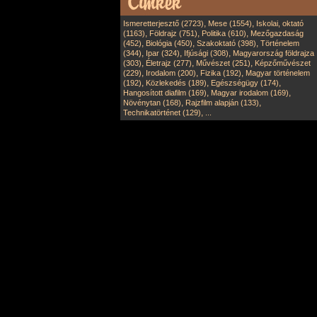
,
,
Ismeretterjesztő (2723)
Mese (1554)
Iskolai, oktató
,
,
,
(1163)
Földrajz (751)
Politika (610)
Mezőgazdaság
,
,
,
(452)
Biológia (450)
Szakoktató (398)
Történelem
,
,
,
(344)
Ipar (324)
Ifjúsági (308)
Magyarország földrajza
,
,
,
(303)
Életrajz (277)
Művészet (251)
Képzőművészet
,
,
,
(229)
Irodalom (200)
Fizika (192)
Magyar történelem
,
,
,
(192)
Közlekedés (189)
Egészségügy (174)
,
,
Hangosított diafilm (169)
Magyar irodalom (169)
,
,
Növénytan (168)
Rajzfilm alapján (133)
,
Technikatörténet (129)
...