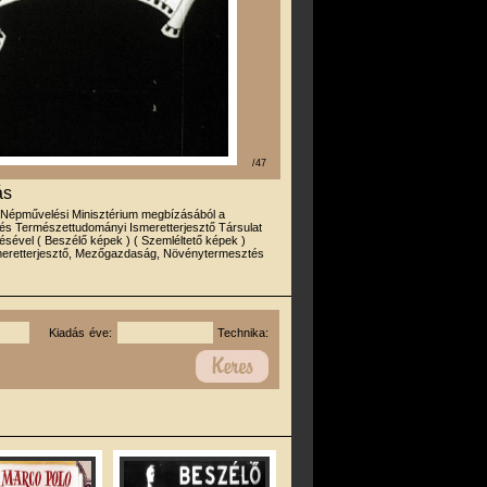
/47
ás
 Népművelési Minisztérium megbízásából a
és Természettudományi Ismeretterjesztő Társulat
ével ( Beszélő képek ) ( Szemléltető képek )
meretterjesztő, Mezőgazdaság, Növénytermesztés
Kiadás éve:
Technika: