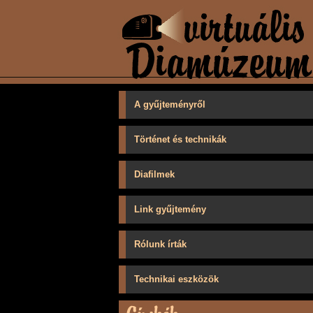
A gyűjteményről
Történet és technikák
Diafilmek
Link gyűjtemény
Rólunk írták
Technikai eszközök