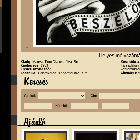
1
Helyes mélyszánt
Kiadó:
Magyar Fotó Dia-osztálya, Bp.
Készítők:
a
Kiadás éve:
1953
Társadalom 
Eredeti azonosító:
közreműködés
Technika:
1 diatekercs, 47 normál kocka, ff.
Címkék:
Is
Címkék:
Cím:
Készítők: