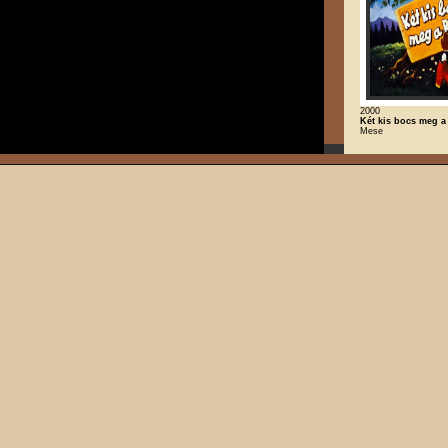
2000
Két kis bocs meg a
Mese