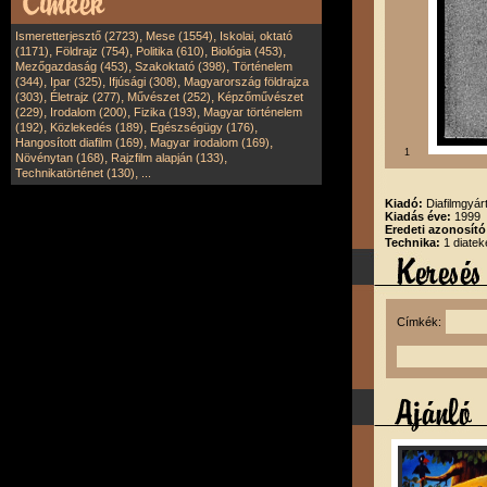
,
,
Ismeretterjesztő (2723)
Mese (1554)
Iskolai, oktató
,
,
,
,
(1171)
Földrajz (754)
Politika (610)
Biológia (453)
,
,
Mezőgazdaság (453)
Szakoktató (398)
Történelem
,
,
,
(344)
Ipar (325)
Ifjúsági (308)
Magyarország földrajza
,
,
,
(303)
Életrajz (277)
Művészet (252)
Képzőművészet
,
,
,
(229)
Irodalom (200)
Fizika (193)
Magyar történelem
,
,
,
(192)
Közlekedés (189)
Egészségügy (176)
,
,
Hangosított diafilm (169)
Magyar irodalom (169)
1
,
,
Növénytan (168)
Rajzfilm alapján (133)
,
Technikatörténet (130)
...
Kiadó:
Diafilmgyárt
Kiadás éve:
1999
Eredeti azonosító
Technika:
1 diatek
Címkék: