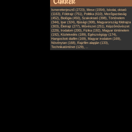
,
,
Ismeretterjesztő (2723)
Mese (1554)
Iskolai, oktató
,
,
,
(1163)
Földrajz (751)
Politika (610)
Mezőgazdaság
,
,
,
(452)
Biológia (450)
Szakoktató (398)
Történelem
,
,
,
(344)
Ipar (324)
Ifjúsági (308)
Magyarország földrajza
,
,
,
(303)
Életrajz (277)
Művészet (251)
Képzőművészet
,
,
,
(229)
Irodalom (200)
Fizika (192)
Magyar történelem
,
,
,
(192)
Közlekedés (189)
Egészségügy (174)
,
,
Hangosított diafilm (169)
Magyar irodalom (169)
,
,
Növénytan (168)
Rajzfilm alapján (133)
,
Technikatörténet (129)
...