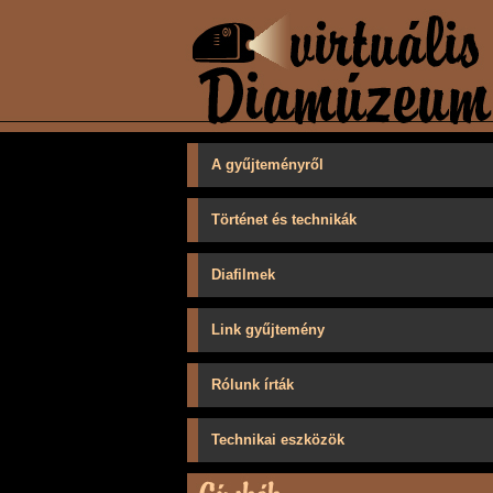
A gyűjteményről
Történet és technikák
Diafilmek
Link gyűjtemény
Rólunk írták
Technikai eszközök