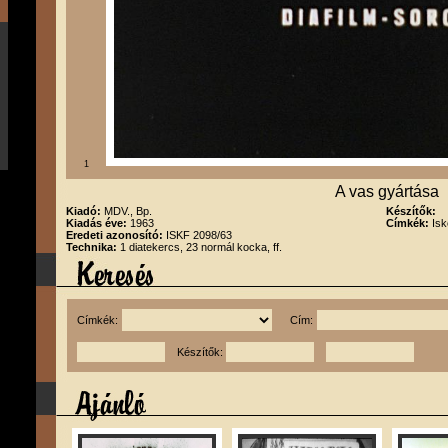
1
A vas gyártása
Kiadó:
MDV., Bp.
Készítők:
Kiadás éve:
1963
Címkék:
Isk
Eredeti azonosító:
ISKF 2098/63
Technika:
1 diatekercs, 23 normál kocka, ff.
Címkék:
Cím:
Készítők: