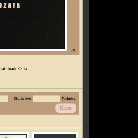
/23
olai, oktató, Kémia
Kiadás éve:
Technika: