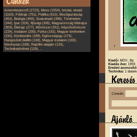
,
,
Ismeretterjesztő (2723)
Mese (1554)
Iskolai, oktató
,
,
,
(1163)
Földrajz (751)
Politika (610)
Mezőgazdaság
,
,
,
(452)
Biológia (450)
Szakoktató (398)
Történelem
,
,
,
(344)
Ipar (324)
Ifjúsági (308)
Magyarország földrajza
,
,
,
(303)
Életrajz (277)
Művészet (251)
Képzőművészet
,
,
,
(229)
Irodalom (200)
Fizika (192)
Magyar történelem
,
,
,
(192)
Közlekedés (189)
Egészségügy (174)
,
,
Hangosított diafilm (169)
Magyar irodalom (169)
,
,
Növénytan (168)
Rajzfilm alapján (133)
1
,
Technikatörténet (129)
...
Kiadó:
MDV., Bp.
Kiadás éve:
1959
Eredeti azonosít
Technika:
1 diatek
Címkék: