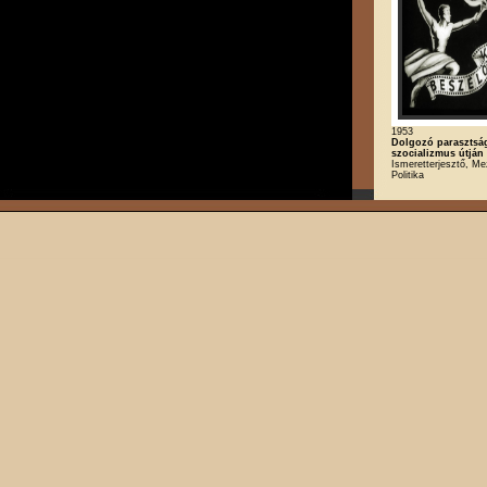
1953
Dolgozó parasztsá
szocializmus útján
Ismeretterjesztő, M
Politika