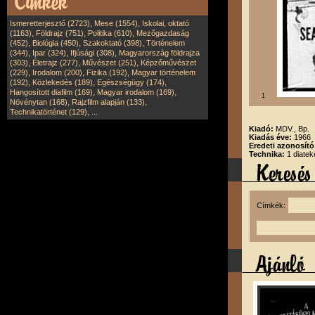
,
,
Ismeretterjesztő (2723)
Mese (1554)
Iskolai, oktató
,
,
,
(1163)
Földrajz (751)
Politika (610)
Mezőgazdaság
,
,
,
(452)
Biológia (450)
Szakoktató (398)
Történelem
,
,
,
(344)
Ipar (324)
Ifjúsági (308)
Magyarország földrajza
,
,
,
(303)
Életrajz (277)
Művészet (251)
Képzőművészet
,
,
,
(229)
Irodalom (200)
Fizika (192)
Magyar történelem
,
,
,
(192)
Közlekedés (189)
Egészségügy (174)
,
,
Hangosított diafilm (169)
Magyar irodalom (169)
1
,
,
Növénytan (168)
Rajzfilm alapján (133)
,
Technikatörténet (129)
...
Kiadó:
MDV., Bp.
Kiadás éve:
1966
Eredeti azonosít
Technika:
1 diate
Címkék: