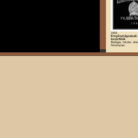
1954
Ernyősvirágzatuak 
buzérfélék
Biológia, Iskolai, okt
Növénytan