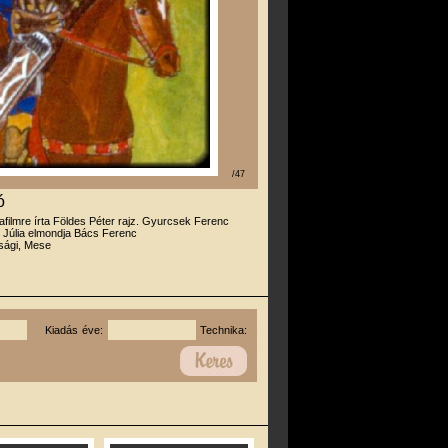
/47
ó
iafilmre írta Földes Péter rajz. Gyurcsek Ferenc
 Júlia elmondja Bács Ferenc
úsági, Mese
Kiadás éve:
Technika: