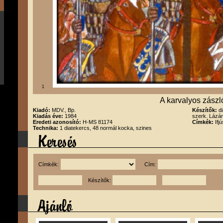
1
A karvalyos zászl
Kiadó:
MDV., Bp.
Készítők:
d
Kiadás éve:
1984
szerk. Lázár
Eredeti azonosító:
H-MS 81174
Címkék:
Ifj
Technika:
1 diatekercs, 48 normál kocka, szines
Címkék:
Cím:
Készítők: