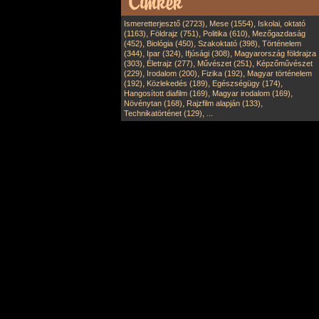
,
,
Ismeretterjesztő (2723)
Mese (1554)
Iskolai, oktató
,
,
,
(1163)
Földrajz (751)
Politika (610)
Mezőgazdaság
,
,
,
(452)
Biológia (450)
Szakoktató (398)
Történelem
,
,
,
(344)
Ipar (324)
Ifjúsági (308)
Magyarország földrajza
,
,
,
(303)
Életrajz (277)
Művészet (251)
Képzőművészet
,
,
,
(229)
Irodalom (200)
Fizika (192)
Magyar történelem
,
,
,
(192)
Közlekedés (189)
Egészségügy (174)
,
,
Hangosított diafilm (169)
Magyar irodalom (169)
,
,
Növénytan (168)
Rajzfilm alapján (133)
,
Technikatörténet (129)
...