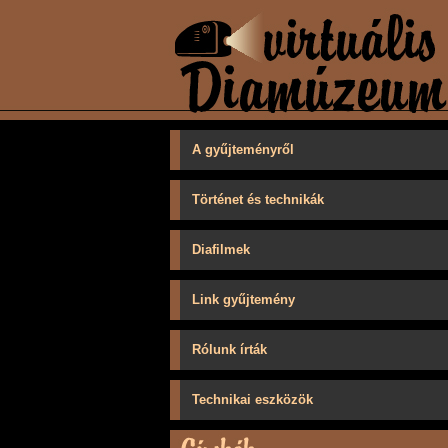
A gyűjteményről
Történet és technikák
Diafilmek
Link gyűjtemény
Rólunk írták
Technikai eszközök