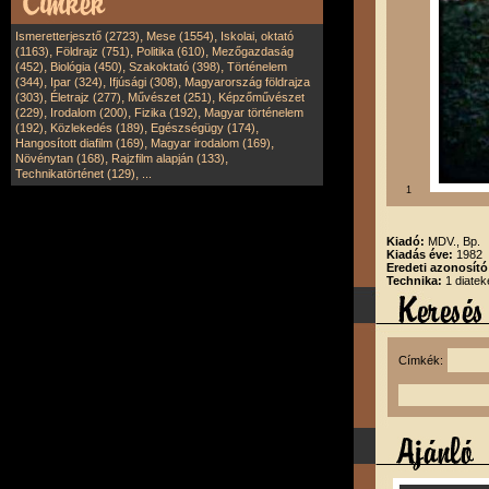
,
,
Ismeretterjesztő (2723)
Mese (1554)
Iskolai, oktató
,
,
,
(1163)
Földrajz (751)
Politika (610)
Mezőgazdaság
,
,
,
(452)
Biológia (450)
Szakoktató (398)
Történelem
,
,
,
(344)
Ipar (324)
Ifjúsági (308)
Magyarország földrajza
,
,
,
(303)
Életrajz (277)
Művészet (251)
Képzőművészet
,
,
,
(229)
Irodalom (200)
Fizika (192)
Magyar történelem
,
,
,
(192)
Közlekedés (189)
Egészségügy (174)
,
,
Hangosított diafilm (169)
Magyar irodalom (169)
,
,
Növénytan (168)
Rajzfilm alapján (133)
,
Technikatörténet (129)
...
1
Kiadó:
MDV., Bp.
Kiadás éve:
1982
Eredeti azonosít
Technika:
1 diatek
Címkék: