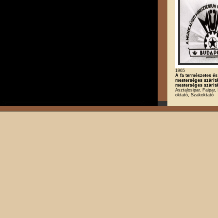
1965
A fa természetes és
mesterséges szárítás
mesterséges szárít
Asztalosipar, Faipar, 
oktató, Szakoktató