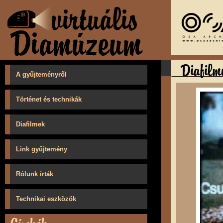
A gyűjteményről
Történet és technikák
Diafilmek
Link gyűjtemény
Rólunk írták
Technikai eszközök