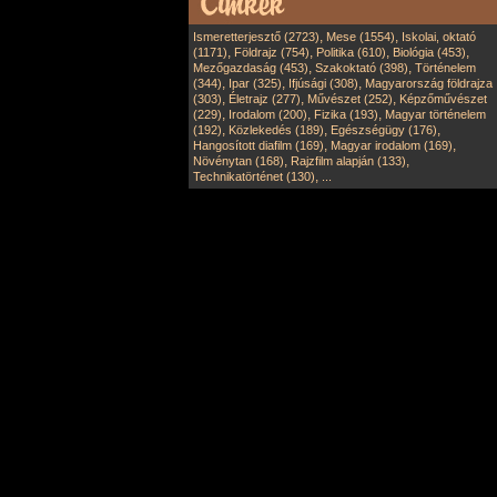
,
,
Ismeretterjesztő (2723)
Mese (1554)
Iskolai, oktató
,
,
,
,
(1171)
Földrajz (754)
Politika (610)
Biológia (453)
,
,
Mezőgazdaság (453)
Szakoktató (398)
Történelem
,
,
,
(344)
Ipar (325)
Ifjúsági (308)
Magyarország földrajza
,
,
,
(303)
Életrajz (277)
Művészet (252)
Képzőművészet
,
,
,
(229)
Irodalom (200)
Fizika (193)
Magyar történelem
,
,
,
(192)
Közlekedés (189)
Egészségügy (176)
,
,
Hangosított diafilm (169)
Magyar irodalom (169)
,
,
Növénytan (168)
Rajzfilm alapján (133)
,
Technikatörténet (130)
...