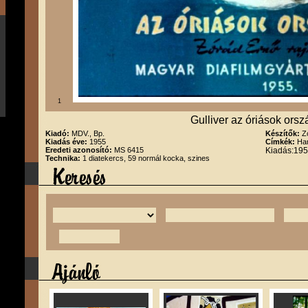
1
Gulliver az óriások ors
Kiadó:
MDV., Bp.
Készítők:
Z
Kiadás éve:
1955
Címkék:
Han
Eredeti azonosító:
MS 6415
Kiadás:195
Technika:
1 diatekercs, 59 normál kocka, szines