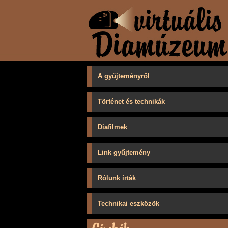
A gyűjteményről
Történet és technikák
Diafilmek
Link gyűjtemény
Rólunk írták
Technikai eszközök