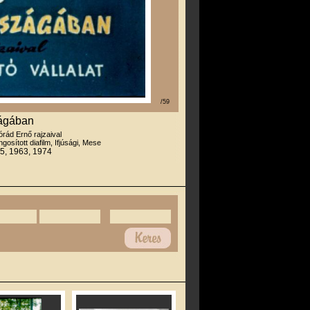
/59
zágában
órád Ernő rajzaival
gosított diafilm, Ifjúsági, Mese
5, 1963, 1974