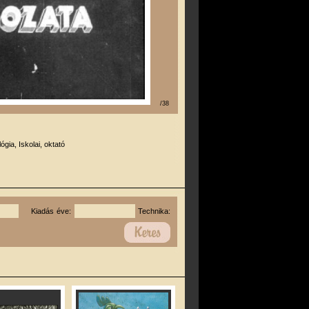
/38
lógia, Iskolai, oktató
Kiadás éve:
Technika: