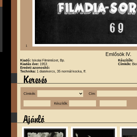
1
Emlősök IV.
Kiadó:
Iskolai Filmintézet, Bp.
Készítők:
Kiadás éve:
1953
Címkék:
Bio
Eredeti azonosító:
Technika:
1 diatekercs, 35 normál kocka, ff.
Címkék:
Cím:
Készítők: