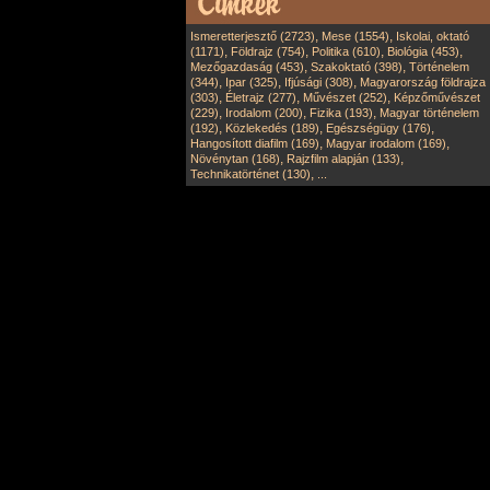
,
,
Ismeretterjesztő (2723)
Mese (1554)
Iskolai, oktató
,
,
,
,
(1171)
Földrajz (754)
Politika (610)
Biológia (453)
,
,
Mezőgazdaság (453)
Szakoktató (398)
Történelem
,
,
,
(344)
Ipar (325)
Ifjúsági (308)
Magyarország földrajza
,
,
,
(303)
Életrajz (277)
Művészet (252)
Képzőművészet
,
,
,
(229)
Irodalom (200)
Fizika (193)
Magyar történelem
,
,
,
(192)
Közlekedés (189)
Egészségügy (176)
,
,
Hangosított diafilm (169)
Magyar irodalom (169)
,
,
Növénytan (168)
Rajzfilm alapján (133)
,
Technikatörténet (130)
...