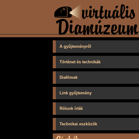
A gyűjteményről
Történet és technikák
Diafilmek
Link gyűjtemény
Rólunk írták
Technikai eszközök