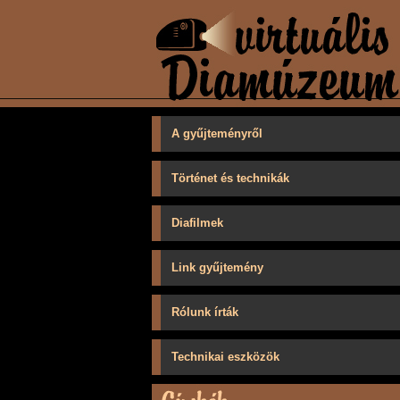
A gyűjteményről
Történet és technikák
Diafilmek
Link gyűjtemény
Rólunk írták
Technikai eszközök