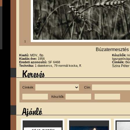
1
Búzatermesztés
Kiadó:
MDV., Bp.
Készítők:
k
Kiadás éve:
1956
Igazgatóság
Eredeti azonosító:
SF 6468
Címkék:
Bio
Technika:
1 diatekercs, 79 normál kocka, ff.
Szira Péte
Címkék:
Cím:
Készítők: