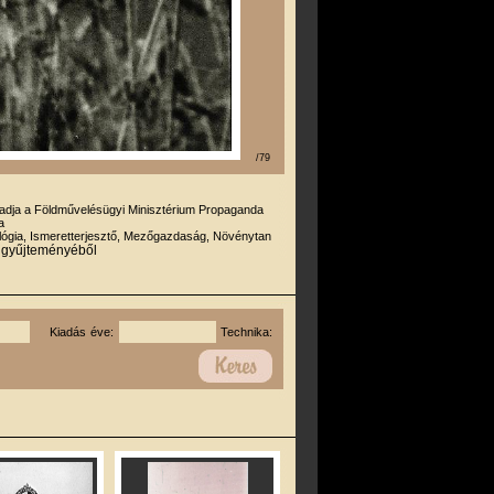
/79
iadja a Földművelésügyi Minisztérium Propaganda
a
lógia, Ismeretterjesztő, Mezőgazdaság, Növénytan
r gyűjteményéből
Kiadás éve:
Technika: