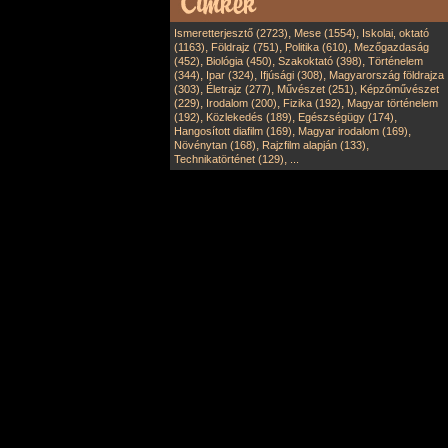
,
,
Ismeretterjesztő (2723)
Mese (1554)
Iskolai, oktató
,
,
,
(1163)
Földrajz (751)
Politika (610)
Mezőgazdaság
,
,
,
(452)
Biológia (450)
Szakoktató (398)
Történelem
,
,
,
(344)
Ipar (324)
Ifjúsági (308)
Magyarország földrajza
,
,
,
(303)
Életrajz (277)
Művészet (251)
Képzőművészet
,
,
,
(229)
Irodalom (200)
Fizika (192)
Magyar történelem
,
,
,
(192)
Közlekedés (189)
Egészségügy (174)
,
,
Hangosított diafilm (169)
Magyar irodalom (169)
,
,
Növénytan (168)
Rajzfilm alapján (133)
,
Technikatörténet (129)
...