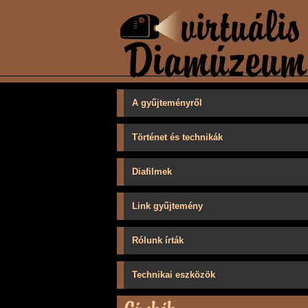
A gyűjteményről
Történet és technikák
Diafilmek
Link gyűjtemény
Rólunk írták
Technikai eszközök