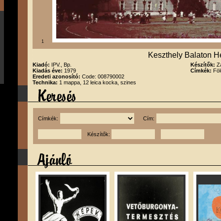
1
Keszthely Balaton H
Kiadó:
IPV., Bp.
Készítők:
Z
Kiadás éve:
1979
Címkék:
Föl
Eredeti azonosító:
Code: 008790002
Technika:
1 mappa, 12 leica kocka, szines
Címkék:
Cím:
Készítők: