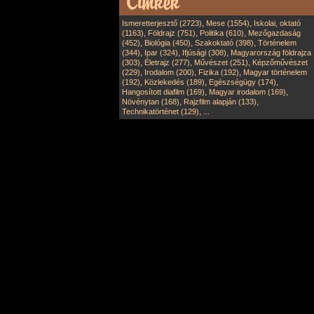
,
,
Ismeretterjesztő (2723)
Mese (1554)
Iskolai, oktató
,
,
,
(1163)
Földrajz (751)
Politika (610)
Mezőgazdaság
,
,
,
(452)
Biológia (450)
Szakoktató (398)
Történelem
,
,
,
(344)
Ipar (324)
Ifjúsági (308)
Magyarország földrajza
,
,
,
(303)
Életrajz (277)
Művészet (251)
Képzőművészet
,
,
,
(229)
Irodalom (200)
Fizika (192)
Magyar történelem
,
,
,
(192)
Közlekedés (189)
Egészségügy (174)
,
,
Hangosított diafilm (169)
Magyar irodalom (169)
,
,
Növénytan (168)
Rajzfilm alapján (133)
,
Technikatörténet (129)
...