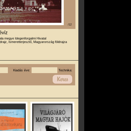
/12
évíz
ala megye Idegenforgalmi Hivatal
drajz, Ismeretterjesztő, Magyarország földrajza
Kiadás éve:
Technika: