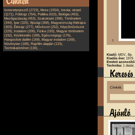
,
,
Ismeretterjesztő (2723)
Mese (1554)
Iskolai, oktató
,
,
,
,
(1171)
Földrajz (754)
Politika (610)
Biológia (453)
,
,
Mezőgazdaság (453)
Szakoktató (398)
Történelem
,
,
,
(344)
Ipar (325)
Ifjúsági (308)
Magyarország földrajza
,
,
,
(303)
Életrajz (277)
Művészet (252)
Képzőművészet
,
,
,
(229)
Irodalom (200)
Fizika (193)
Magyar történelem
,
,
,
(192)
Közlekedés (189)
Egészségügy (176)
,
,
Hangosított diafilm (169)
Magyar irodalom (169)
1
,
,
Növénytan (168)
Rajzfilm alapján (133)
,
Technikatörténet (130)
...
Kiadó:
MDV., Bp.
Kiadás éve:
1979
Eredeti azonosít
Technika:
1 diatár
Címkék: