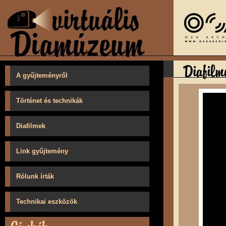
A gyűjteményről
Történet és technikák
Diafilmek
Link gyűjtemény
Rólunk írták
Technikai eszközök