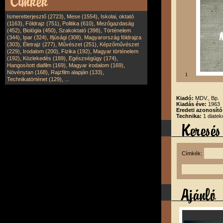
,
,
Ismeretterjesztő (2723)
Mese (1554)
Iskolai, oktató
,
,
,
(1163)
Földrajz (751)
Politika (610)
Mezőgazdaság
,
,
,
(452)
Biológia (450)
Szakoktató (398)
Történelem
,
,
,
(344)
Ipar (324)
Ifjúsági (308)
Magyarország földrajza
,
,
,
(303)
Életrajz (277)
Művészet (251)
Képzőművészet
,
,
,
(229)
Irodalom (200)
Fizika (192)
Magyar történelem
,
,
,
(192)
Közlekedés (189)
Egészségügy (174)
,
,
Hangosított diafilm (169)
Magyar irodalom (169)
,
,
Növénytan (168)
Rajzfilm alapján (133)
1
,
Technikatörténet (129)
...
Kiadó:
MDV., Bp.
Kiadás éve:
1963
Eredeti azonosít
Technika:
1 diatek
Címkék: