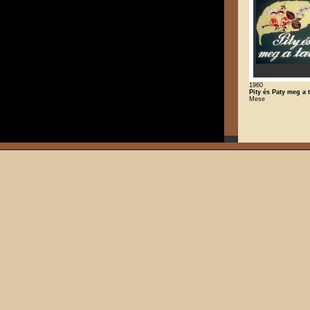
1960
Pity és Paty meg a 
Mese