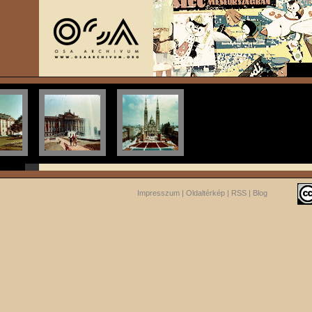
Impresszum
|
Oldaltérkép
|
RSS
|
Blog