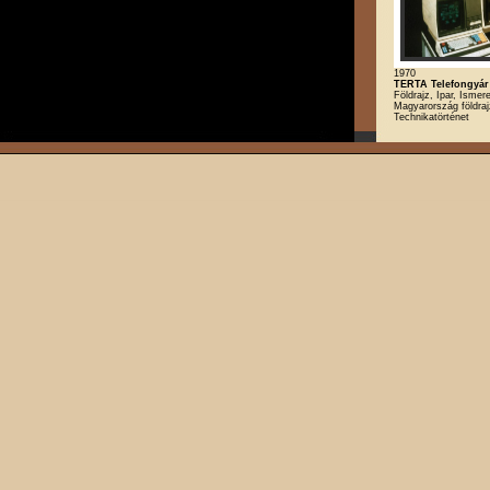
1970
TERTA Telefongyár
Földrajz, Ipar, Ismere
Magyarország földraj
Technikatörténet