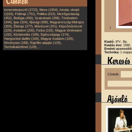
,
,
Ismeretterjesztő (2723)
Mese (1554)
Iskolai, oktató
,
,
,
(1163)
Földrajz (751)
Politika (610)
Mezőgazdaság
,
,
,
(452)
Biológia (450)
Szakoktató (398)
Történelem
,
,
,
(344)
Ipar (324)
Ifjúsági (308)
Magyarország földrajza
,
,
,
(303)
Életrajz (277)
Művészet (251)
Képzőművészet
1
,
,
,
(229)
Irodalom (200)
Fizika (192)
Magyar történelem
,
,
,
(192)
Közlekedés (189)
Egészségügy (174)
,
,
Hangosított diafilm (169)
Magyar irodalom (169)
Kiadó:
IPV., Bp.
,
,
Növénytan (168)
Rajzfilm alapján (133)
Kiadás éve:
1980
,
Technikatörténet (129)
...
Eredeti azonosító
Technika:
1 mappa,
Címkék: