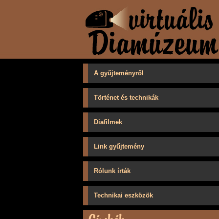
A gyűjteményről
Történet és technikák
Diafilmek
Link gyűjtemény
Rólunk írták
Technikai eszközök