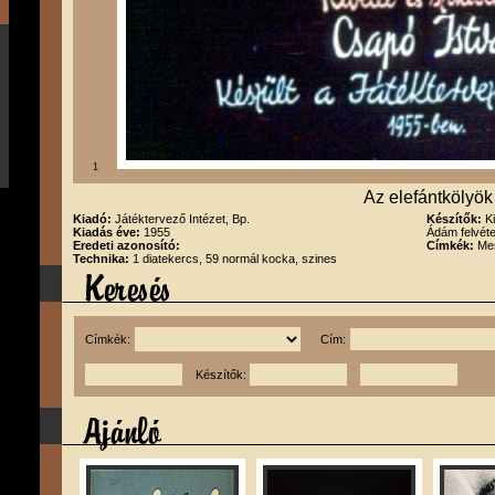
1
Az elefántkölyök
Kiadó:
Játéktervező Intézet, Bp.
Készítők:
K
Kiadás éve:
1955
Ádám felvéte
Eredeti azonosító:
Címkék:
Me
Technika:
1 diatekercs, 59 normál kocka, szines
Címkék:
Cím:
Készítők: