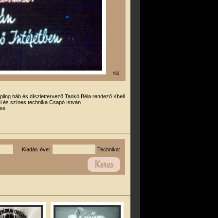
/60
ipling báb és díszlettervező Tankó Béla rendező Khell
l és színes technika Csapó István
se
Kiadás éve:
Technika: