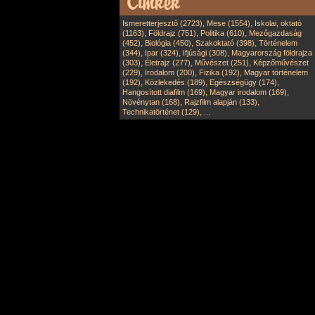
,
,
Ismeretterjesztő (2723)
Mese (1554)
Iskolai, oktató
,
,
,
(1163)
Földrajz (751)
Politika (610)
Mezőgazdaság
,
,
,
(452)
Biológia (450)
Szakoktató (398)
Történelem
,
,
,
(344)
Ipar (324)
Ifjúsági (308)
Magyarország földrajza
,
,
,
(303)
Életrajz (277)
Művészet (251)
Képzőművészet
,
,
,
(229)
Irodalom (200)
Fizika (192)
Magyar történelem
,
,
,
(192)
Közlekedés (189)
Egészségügy (174)
,
,
Hangosított diafilm (169)
Magyar irodalom (169)
,
,
Növénytan (168)
Rajzfilm alapján (133)
,
Technikatörténet (129)
...