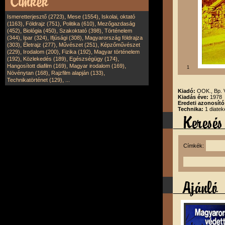
,
,
Ismeretterjesztő (2723)
Mese (1554)
Iskolai, oktató
,
,
,
(1163)
Földrajz (751)
Politika (610)
Mezőgazdaság
,
,
,
(452)
Biológia (450)
Szakoktató (398)
Történelem
,
,
,
(344)
Ipar (324)
Ifjúsági (308)
Magyarország földrajza
,
,
,
(303)
Életrajz (277)
Művészet (251)
Képzőművészet
,
,
,
(229)
Irodalom (200)
Fizika (192)
Magyar történelem
,
,
,
(192)
Közlekedés (189)
Egészségügy (174)
,
,
Hangosított diafilm (169)
Magyar irodalom (169)
1
,
,
Növénytan (168)
Rajzfilm alapján (133)
,
Technikatörténet (129)
...
Kiadó:
OOK., Bp.
Kiadás éve:
1978
Eredeti azonosító
Technika:
1 diatek
Címkék: