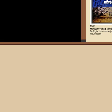
1985
Magyarország véde
Biológia, Ismeretterj
Növénytan