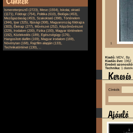
,
,
Ismeretterjesztő (2723)
Mese (1554)
Iskolai, oktató
,
,
,
,
(1171)
Földrajz (754)
Politika (610)
Biológia (453)
,
,
Mezőgazdaság (453)
Szakoktató (398)
Történelem
,
,
,
(344)
Ipar (325)
Ifjúsági (308)
Magyarország földrajza
,
,
,
(303)
Életrajz (277)
Művészet (252)
Képzőművészet
,
,
,
(229)
Irodalom (200)
Fizika (193)
Magyar történelem
,
,
,
(192)
Közlekedés (189)
Egészségügy (176)
,
,
Hangosított diafilm (169)
Magyar irodalom (169)
,
,
Növénytan (168)
Rajzfilm alapján (133)
1
,
Technikatörténet (130)
...
Kiadó:
MDV., Bp.
Kiadás éve:
1962
Eredeti azonosít
Technika:
1 diatek
Címkék: