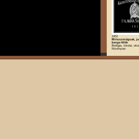
1952
Mirtuszviráguak, j
benge-félék
Biológia, Iskolai, okt
Növénytan