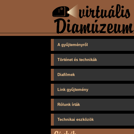
A gyűjteményről
Történet és technikák
Diafilmek
Link gyűjtemény
Rólunk írták
Technikai eszközök