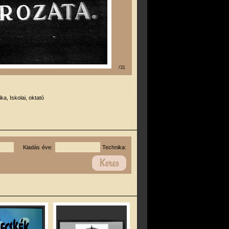
/31
ika, Iskolai, oktató
Kiadás éve:
Technika: