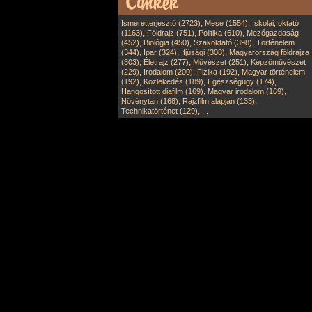
,
,
Ismeretterjesztő (2723)
Mese (1554)
Iskolai, oktató
,
,
,
(1163)
Földrajz (751)
Politika (610)
Mezőgazdaság
,
,
,
(452)
Biológia (450)
Szakoktató (398)
Történelem
,
,
,
(344)
Ipar (324)
Ifjúsági (308)
Magyarország földrajza
,
,
,
(303)
Életrajz (277)
Művészet (251)
Képzőművészet
,
,
,
(229)
Irodalom (200)
Fizika (192)
Magyar történelem
,
,
,
(192)
Közlekedés (189)
Egészségügy (174)
,
,
Hangosított diafilm (169)
Magyar irodalom (169)
,
,
Növénytan (168)
Rajzfilm alapján (133)
,
Technikatörténet (129)
...