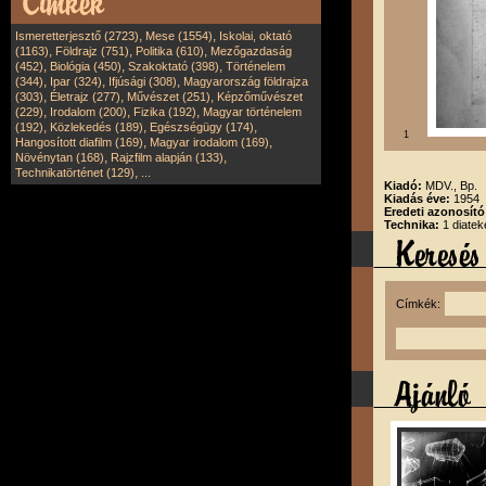
,
,
Ismeretterjesztő (2723)
Mese (1554)
Iskolai, oktató
,
,
,
(1163)
Földrajz (751)
Politika (610)
Mezőgazdaság
,
,
,
(452)
Biológia (450)
Szakoktató (398)
Történelem
,
,
,
(344)
Ipar (324)
Ifjúsági (308)
Magyarország földrajza
,
,
,
(303)
Életrajz (277)
Művészet (251)
Képzőművészet
,
,
,
(229)
Irodalom (200)
Fizika (192)
Magyar történelem
,
,
,
(192)
Közlekedés (189)
Egészségügy (174)
1
,
,
Hangosított diafilm (169)
Magyar irodalom (169)
,
,
Növénytan (168)
Rajzfilm alapján (133)
,
Technikatörténet (129)
...
Kiadó:
MDV., Bp.
Kiadás éve:
1954
Eredeti azonosít
Technika:
1 diatek
Címkék: