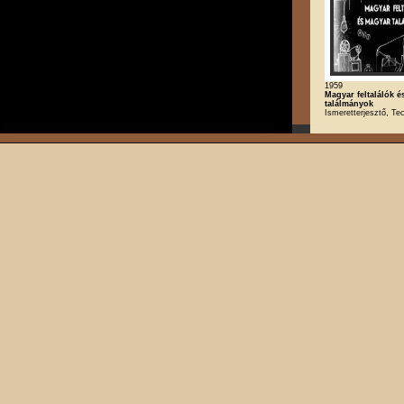
1959
Magyar feltalálók 
találmányok
Ismeretterjesztő, Te