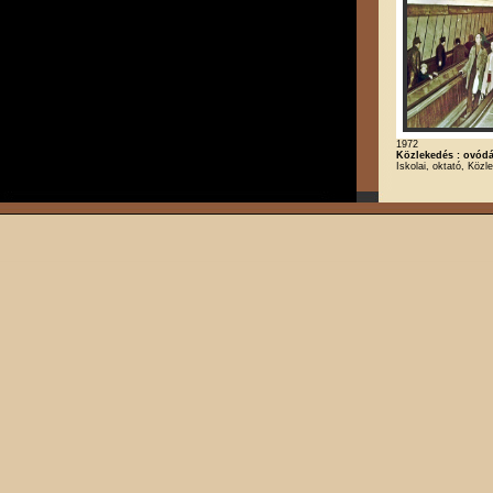
1972
Közlekedés : ovód
Iskolai, oktató, Közl