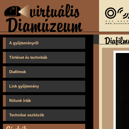
A gyűjteményről
Történet és technikák
Diafilmek
Link gyűjtemény
Rólunk írták
Technikai eszközök