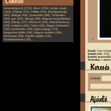
,
,
Ismeretterjesztő (2723)
Mese (1554)
Iskolai, oktató
,
,
,
(1163)
Földrajz (751)
Politika (610)
Mezőgazdaság
,
,
,
(452)
Biológia (450)
Szakoktató (398)
Történelem
,
,
,
(344)
Ipar (324)
Ifjúsági (308)
Magyarország földrajza
,
,
,
(303)
Életrajz (277)
Művészet (251)
Képzőművészet
,
,
,
(229)
Irodalom (200)
Fizika (192)
Magyar történelem
,
,
,
(192)
Közlekedés (189)
Egészségügy (174)
,
,
Hangosított diafilm (169)
Magyar irodalom (169)
,
,
Növénytan (168)
Rajzfilm alapján (133)
,
Technikatörténet (129)
...
1
Kiadó:
Falu Urániá
Kiadás éve:
1932
Eredeti azonosító
Technika:
1 diatek
Címkék: