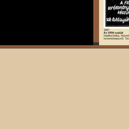
1967
Az URH-család
Haditechnika, Honvé
Ismeretterjesztő, Te