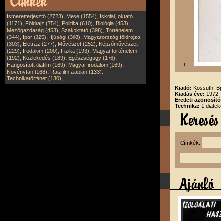
,
,
Ismeretterjesztő (2723)
Mese (1554)
Iskolai, oktató
,
,
,
,
(1171)
Földrajz (754)
Politika (610)
Biológia (453)
,
,
Mezőgazdaság (453)
Szakoktató (398)
Történelem
,
,
,
(344)
Ipar (325)
Ifjúsági (308)
Magyarország földrajza
,
,
,
(303)
Életrajz (277)
Művészet (252)
Képzőművészet
,
,
,
(229)
Irodalom (200)
Fizika (193)
Magyar történelem
,
,
,
(192)
Közlekedés (189)
Egészségügy (176)
,
,
Hangosított diafilm (169)
Magyar irodalom (169)
1
,
,
Növénytan (168)
Rajzfilm alapján (133)
,
Technikatörténet (130)
...
Kiadó:
Kossuth, B
Kiadás éve:
1972
Eredeti azonosít
Technika:
1 diatek
Címkék: