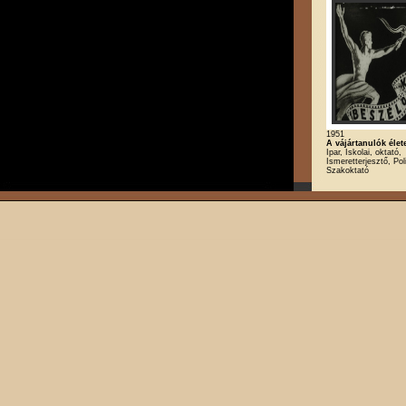
1951
A vájártanulók élet
Ipar, Iskolai, oktató,
Ismeretterjesztő, Poli
Szakoktató