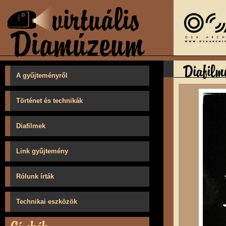
A gyűjteményről
Történet és technikák
Diafilmek
Link gyűjtemény
Rólunk írták
Technikai eszközök