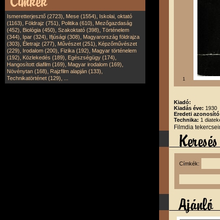
,
,
Ismeretterjesztő (2723)
Mese (1554)
Iskolai, oktató
,
,
,
(1163)
Földrajz (751)
Politika (610)
Mezőgazdaság
,
,
,
(452)
Biológia (450)
Szakoktató (398)
Történelem
,
,
,
(344)
Ipar (324)
Ifjúsági (308)
Magyarország földrajza
,
,
,
(303)
Életrajz (277)
Művészet (251)
Képzőművészet
,
,
,
(229)
Irodalom (200)
Fizika (192)
Magyar történelem
,
,
,
(192)
Közlekedés (189)
Egészségügy (174)
,
,
Hangosított diafilm (169)
Magyar irodalom (169)
,
,
Növénytan (168)
Rajzfilm alapján (133)
,
Technikatörténet (129)
...
1
Kiadó:
Kiadás éve:
1930
Eredeti azonosító
Technika:
1 diatek
Filmdia tekercse
Címkék: