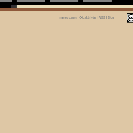
Impresszum
|
Oldaltérkép
|
RSS
|
Blog