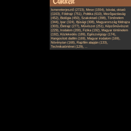
,
,
Ismeretterjesztő (2723)
Mese (1554)
Iskolai, oktató
,
,
,
(1163)
Földrajz (751)
Politika (610)
Mezőgazdaság
,
,
,
(452)
Biológia (450)
Szakoktató (398)
Történelem
,
,
,
(344)
Ipar (324)
Ifjúsági (308)
Magyarország földrajza
,
,
,
(303)
Életrajz (277)
Művészet (251)
Képzőművészet
,
,
,
(229)
Irodalom (200)
Fizika (192)
Magyar történelem
,
,
,
(192)
Közlekedés (189)
Egészségügy (174)
,
,
Hangosított diafilm (169)
Magyar irodalom (169)
,
,
Növénytan (168)
Rajzfilm alapján (133)
,
Technikatörténet (129)
...