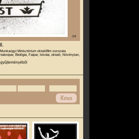
/24
I.
 Munkaügyi Minisztérium oktatófilm sorozata
talosipar, Biológia, Faipar, Iskolai, oktató, Növénytan,
r gyűjteményéből