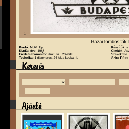
1
Hazai lombos fák II
Kiadó:
MDV., Bp.
Készítők:
a
Kiadás éve:
1966
Címkék:
Asz
Eredeti azonosító:
Rakt. sz.: 2320/III.
Szakoktató
Technika:
1 diatekercs, 24 leica kocka, ff.
Szira Péte