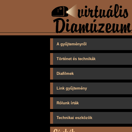
A gyűjteményről
Történet és technikák
Diafilmek
Link gyűjtemény
Rólunk írták
Technikai eszközök