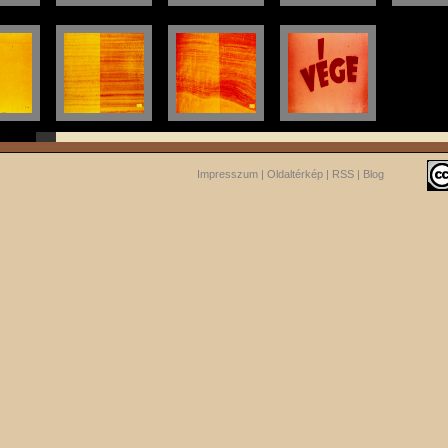
Impresszum
|
Oldaltérkép
|
RSS
|
Blog